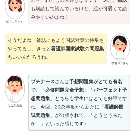
わ～、わたしの大好きな
プチナース
だ。
雑誌
も購読して読んでいるけど、絵が可愛くて読
みやすいのよね！
学生S美さん
そうだよね！雑誌にもよく国試対策の特集も
やってるし、きっと
看護師国家試験
の
問題集
もいいんだろうね。
学生N子さん
プチナース
さんは
予想問題集がとても有名
で、「
必修問題完全予想
」「
パーフェクト予
想問題集
」どちらも学生にはとても好評です
ねこ太先生
ね。今回、2023年度から新たに「
看護師国
試問題集
」が出版されて、「とうとう来た
か！」といった感じです♪