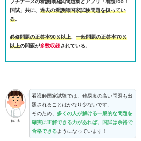
プチナースの看護師国試問題集とアプリ「看護roo！
国試」共に、
過去の看護師国家試験問題を扱ってい
る
。
必修問題の正答率90％以上
、
一般問題の正答率70％
以上
の問題が
多数収録
されている。
看護師国家試験では、難易度の高い問題も出
題されることはかなり少ないです。
そのため、
多くの人が解ける一般的な問題を
ねこ太
確実に正解できる力があれば、
国試
は
余裕で
合格できる
ようになっています！