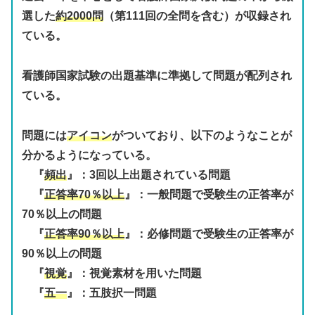
選した
約2000問
（第111回の全問を含む）が収録され
ている。
看護師国家試験の出題基準に準拠して問題が配列され
ている。
問題には
アイコン
がついており、以下のようなことが
分かるようになっている。
『
頻出
』：3回以上出題されている問題
『
正答率70％以上
』：一般問題で受験生の正答率が
70％以上の問題
『
正答率90％以上
』：必修問題で受験生の正答率が
90％以上の問題
『
視覚
』：視覚素材を用いた問題
『
五一
』：五肢択一問題