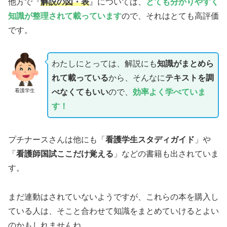
他方で『
解説の図・表
』については、
とても分かりやすく
知識が整理されて載っています
ので、それはとても高評価
です。
わたしにとっては、解説にも
知識がまとめら
れて載っている
から、そんなに
テキストを調
看護学生
べなくてもいい
ので、
効率よく学べていま
す！
プチナースさんは他にも「
看護学生スタディガイド
」や
「
看護師国試ここだけ覚える
」などの書籍も出されていま
す。
まだ連動はされていないようですが、これらの本を購入し
ている人は、そこと合わせて知識をまとめていけるとよい
のかもしれませんね。