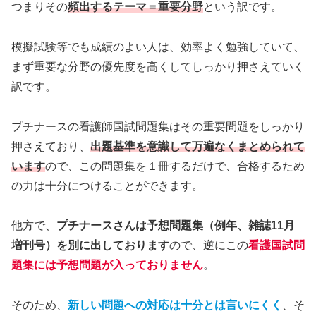
つまりその
頻出するテーマ＝重要分野
という訳です。
模擬試験等でも成績のよい人は、効率よく勉強していて、
まず重要な分野の優先度を高くしてしっかり押さえていく
訳です。
プチナースの看護師国試問題集はその重要問題をしっかり
押さえており、
出題基準を意識して万遍なくまとめられて
います
ので、この問題集を１冊するだけで、合格するため
の力は十分につけることができます。
他方で、
プチナースさんは予想問題集（例年、雑誌11月
増刊号）を別に出しております
ので、逆にこの
看護国試問
題集には予想問題が入っておりません
。
そのため、
新しい問題への対応は十分とは言いにくく
、そ