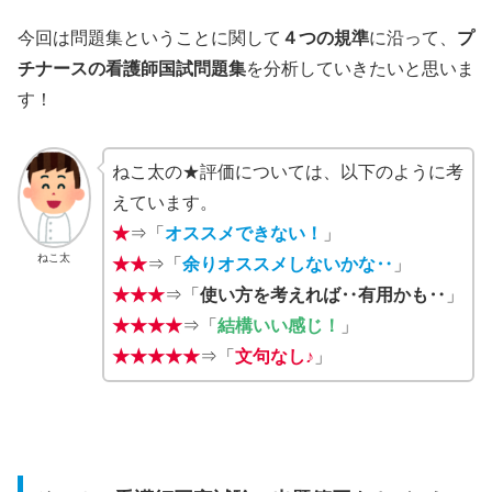
今回は問題集ということに関して
４つの規準
に沿って、
プ
チナースの看護師国試問題集
を分析していきたいと思いま
す！
ねこ太の★評価については、以下のように考
えています。
★
⇒「
オススメできない！
」
ねこ太
★★
⇒「
余りオススメしないかな‥
」
★★★
⇒「
使い方を考えれば‥有用かも‥
」
★★★★
⇒「
結構いい感じ！
」
★★★★★
⇒「
文句なし♪
」