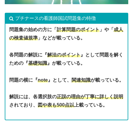
プチナースの看護師国試問題集の特徴
問題集の始めの方に「
計算問題のポイント
」や「
成人
の検査値規準
」などが載っている。
各問題の解説に『
解法のポイント
』として問題を解く
ための『
基礎知識
』が載っている。
問題の横に『
note
』として、
関連知識
が載っている。
解説には、各選択肢の
正誤の理由が丁寧に詳しく説明
されており、
図や表も500点以
上載っている。