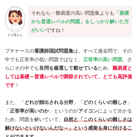
それなら‥難易度の高い問題集よりも
「基礎
から普通レベルの問題」をしっかり解いた方
がいい
ですね！
ナス美さん
プチナースの
看護師国試問題集
は、すべて過去問で、その
中でも正答率の低い問題ではなく、
正答率の高い問題
、さ
らにその中でも
良問を厳選して載せている
ため、
難易度と
しては基礎～普通レベルで調節されていて、とても高評価
です
！
また、「
どれが頻出される分野
」「
どのくらいの難しさ
」
「
正答率が高いのか
」というのが
アイコン
によって分かる
ため、問題を解いていて、
自然と「このくらいの難しさは
解けないといけないんだな～」という感覚を身に付けるこ
とができます
。