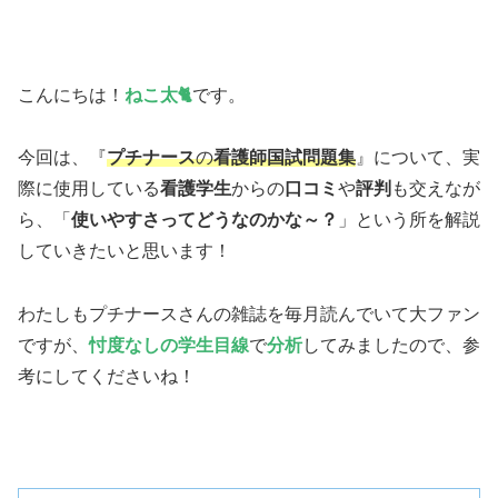
こんにちは！
ねこ太🐈
です。
今回は、『
プチナース
の
看護師国試問題集
』について、実
際に使用している
看護学生
からの
口コミ
や
評判
も交えなが
ら、「
使いやすさってどうなのかな～？
」という所を解説
していきたいと思います！
わたしもプチナースさんの雑誌を毎月読んでいて大ファン
ですが、
忖度なしの学生目線
で
分析
してみましたので、参
考にしてくださいね！