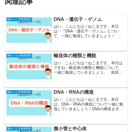
関連記事
DNA・遺伝子・ゲノム
噛みくだき動画講座
はい、こんにちは！ねこ太です。本日
は‥『DNA・遺伝子・ゲノム』につい
て、一緒に勉強していきましょう！ 前
回のレッスンで‥『DNA』と『染色体』
の違いについて勉強してきましたが、実
は『遺伝子』とか『ゲノム』とか‥他に
も似た言葉があるんですよ...
輸送体の種類と機能
噛みくだき動画講座
はい、こんにちは！ねこ太です。本日は
ですね‥輸送体の種類と機能について、
一緒に勉強していきましょう。 前回の
レッスンのおさらい前回のレッスンの内
容を簡単に想起していきましょう！細胞
膜はリン脂質二重層できていて、リン脂
質同士の隙間に『タンパク...
DNA・RNAの構造
噛みくだき動画講座
はい、こんにちは！ねこ太です。本日
は、DNA・RNAの構造について一緒に勉
強していきましょう！DNAの構造まず
DNAですけれども、DNAは日本語では
『デオキシリボ核酸』と言います。基本
構造は「リン酸」と「塩基」と「デオキ
シリボース（糖）」で...
微小管と中心体
噛みくだき動画講座