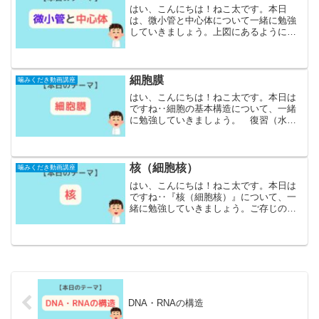
はい、こんにちは！ねこ太です。本日
は、微小管と中心体について一緒に勉強
していきましょう。上図にあるように、
細胞の中で微小管というのは細長い構造
したもの‥これを微小管と言います。ま
た中心体はこの細長いストローみたいな
そんな形をしたものがですね...
細胞膜
噛みくだき動画講座
はい、こんにちは！ねこ太です。本日は
ですね‥細胞の基本構造について、一緒
に勉強していきましょう。 復習（水溶
性と脂溶性）始めに、水溶性と脂溶性に
ついて少し復習をしていきたい思いま
す。もう少し分かりやすく言うと、水に
溶けやすいのか、油に溶けや...
核（細胞核）
噛みくだき動画講座
はい、こんにちは！ねこ太です。本日は
ですね‥『核（細胞核）』について、一
緒に勉強していきましょう。ご存じの通
り‥『核』というのはDNAを保管する場
所ですよね。でも、教科書には‥核の中
に染色体があるって書かれていたりし
て、「あれっDNAと染色...
DNA・RNAの構造