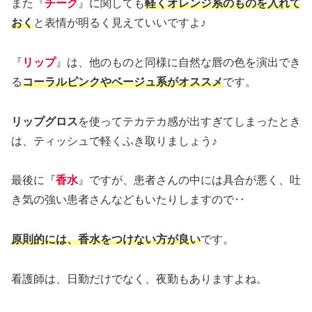
また『
チーク
』に関しても
軽くオレンジ系のものを入れて
おく
と表情が明るく見えていいですよ♪
『
リップ
』は、他のものと同様に自然な唇の色を演出でき
る
コーラルピンクやベージュ系がオススメ
です。
リップグロス
を使ってテカテカ感が出すぎてしまったとき
は、ティッシュで軽くふき取りましょう♪
最後に『
香水
』ですが、患者さんの中には具合が悪く、吐
き気の強い患者さんなどもいたりしますので‥
原則的には
、
香水をつけない方が良い
です。
看護師は、日勤だけでなく、夜勤もありますよね。