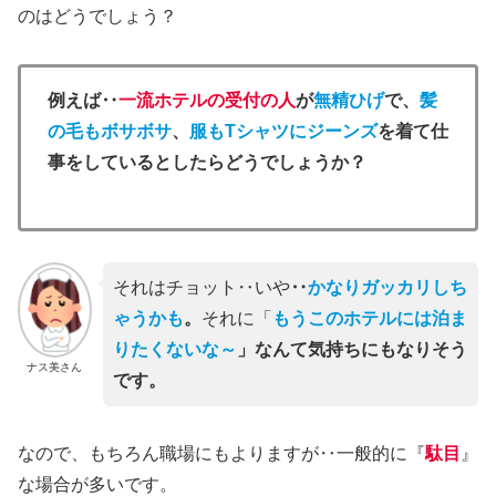
のはどうでしょう？
例えば‥
一流ホテルの受付の人
が
無精ひげ
で、
髪
の毛もボサボサ
、
服もTシャツにジーンズ
を着て仕
事をしているとしたらどうでしょうか？
それはチョット‥いや
‥
かなりガッカリしち
ゃうかも
。
それに「
もうこのホテルには泊ま
りたくないな～
」なんて気持ちにもなりそう
ナス美さん
です。
なので、もちろん職場にもよりますが‥一般的に『
駄目
』
な場合が多いです。