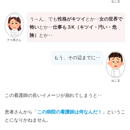
ねこ太
う～ん、でも
性格がキツイ
とか‥
女の世界で
怖い
とか‥
仕事も３K（キツイ・汚い・危
険）
とか‥
ナス美さん
もう、その辺までに‥
ねこ太
この看護師の良いイメージが崩れてしまうと‥
患者さんから「
この病院の看護師は何なんだ！
」というこ
とになりかねません。