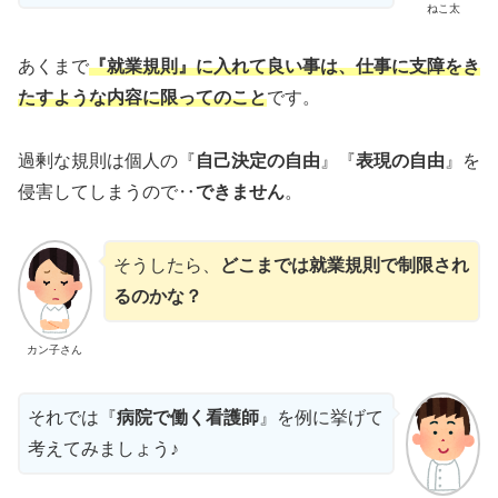
ねこ太
あくまで
『就業規則』に入れて良い事は、仕事に支障をき
たすような内容に限ってのこと
です。
過剰な規則は個人の『
自己決定の自由
』『
表現の自由
』を
侵害してしまうので‥
できません
。
そうしたら、
どこまでは就業規則で制限され
るのかな？
カン子さん
それでは『
病院で働く看護師
』を例に挙げて
考えてみましょう♪