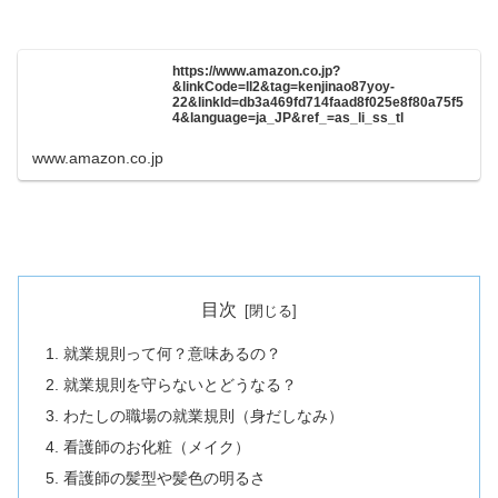
https://www.amazon.co.jp?
&linkCode=ll2&tag=kenjinao87yoy-
22&linkId=db3a469fd714faad8f025e8f80a75f5
4&language=ja_JP&ref_=as_li_ss_tl
www.amazon.co.jp
目次
就業規則って何？意味あるの？
就業規則を守らないとどうなる？
わたしの職場の就業規則（身だしなみ）
看護師のお化粧（メイク）
看護師の髪型や髪色の明るさ