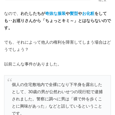
ねこ太
なので、
わたしたちが
奇抜な服装
や
髪型
や
お化粧
をして
も‥お巡りさんから「ちょっとキミ～」とはならないので
す。
でも、それによって他人の権利を障害してしまう場合はど
うでしょう？
以前こんな事件がありました。
個人の住宅敷地内で全裸になり下半身を露出した
として、30歳の男が公然わいせつの現行犯で逮捕
されました。警察に調べに男は「裸で外を歩くこ
とに興味があった」などと話しているということ
です。