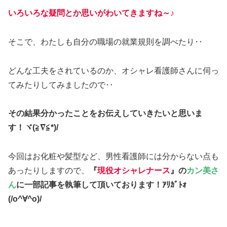
いろいろな
疑問
とか
思い
がわいてきますね～♪
そこで、わたしも自分の職場の就業規則を調べたり‥
どんな工夫をされているのか、オシャレ看護師さんに伺っ
てみたりしてみましたので‥
その結果分かったことをお伝えしていきたいと思いま
す！ヾ(≧∇≦*)/
今回はお化粧や髪型など、男性看護師には分からない点も
あったりしますので、
『
現役オシャレナース
』の
カン美さ
ん
に一部記事を執筆して頂いております！ｱﾘｶﾞﾄｫ
(/o^∀^o)/