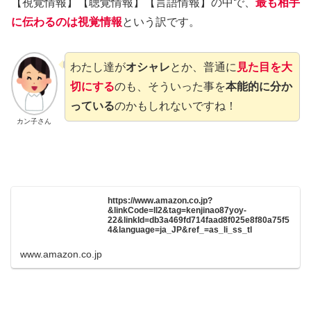
【視覚情報】【聴覚情報】【言語情報】の中で、
最も相手
に伝わるのは視覚情報
という訳です。
わたし達が
オシャレ
とか、普通に
見た目を大
切にする
のも、そういった事を
本能的に分か
っている
のかもしれないですね！
カン子さん
https://www.amazon.co.jp?
&linkCode=ll2&tag=kenjinao87yoy-
22&linkId=db3a469fd714faad8f025e8f80a75f5
4&language=ja_JP&ref_=as_li_ss_tl
www.amazon.co.jp