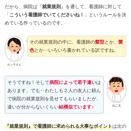
だから、病院は『
就業規則
』を通して、看護師に対して
「
こういう看護師でいてくださいね！
」というルールを決
めている作っているのです。
その就業規則の中に、看護師の
髪型
とか、
髪
色
とか‥いろいろ書かれている訳ですね。
カン子さん
そうですね！そして
病院によって若干違い
は
あります。でも‥わたしも２人の友人に頼ん
で病院の就業規則を見せてもらいましたが、
ねこ太
違いが分からないくらい
結構似ています♪
『就業規則』で看護師に求められる大事なポイント
は次の