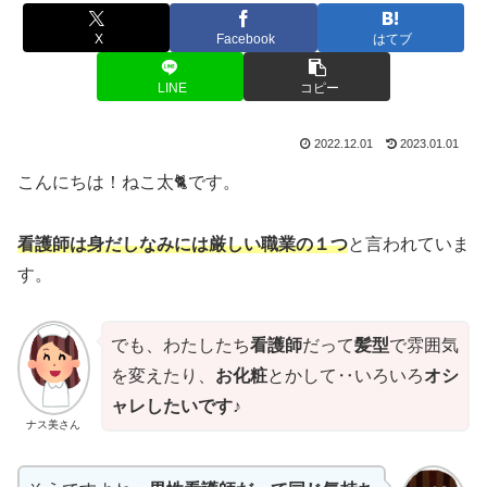
X
Facebook
はてブ
LINE
コピー
2022.12.01
2023.01.01
こんにちは！ねこ太🐈です。
看護師は身だしなみには厳しい職業の１つ
と言われていま
す。
でも、わたしたち
看護師
だって
髪型
で雰囲気
を変えたり、
お化粧
とかして‥いろいろ
オシ
ャレしたいです
♪
ナス美さん