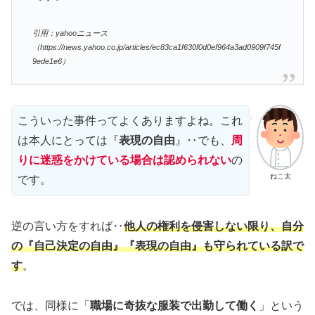
引用：yahooニュース
（https://news.yahoo.co.jp/articles/ec83ca1f630f0d0ef964a3ad0909f745f
9ede1e6）
こういった事件ってよくありますよね。これ
は本人にとっては『
表現の自由
』‥でも、
周
りに迷惑をかけている場合は認められない
の
ねこ太
です。
逆の言い方をすれば‥
他人の権利を侵害しない限り、自分
の『
自己決定の自由
』『
表現の自由
』も守られている訳で
す
。
では、同様に「
職場に奇抜な服装で出勤して働く
」という